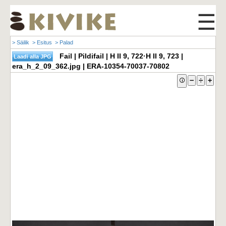
☰
> Säilik
> Esitus
> Palad
Fail | Pildifail | H II 9, 722·H II 9, 723 |
era_h_2_09_362.jpg | ERA-10354-70037-70802