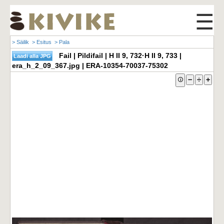
☰
> Säilik
> Esitus
> Pala
Fail | Pildifail | H II 9, 732·H II 9, 733 |
era_h_2_09_367.jpg | ERA-10354-70037-75302