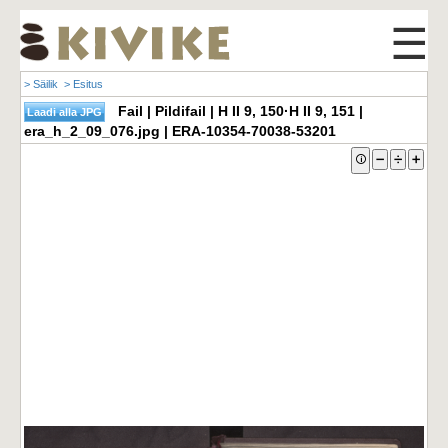
☰
> Säilik
> Esitus
Fail | Pildifail | H II 9, 150·H II 9, 151 |
era_h_2_09_076.jpg | ERA-10354-70038-53201