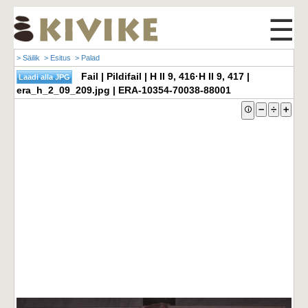
☰
> Säilik
> Esitus
> Palad
Fail | Pildifail | H II 9, 416·H II 9, 417 |
era_h_2_09_209.jpg | ERA-10354-70038-88001