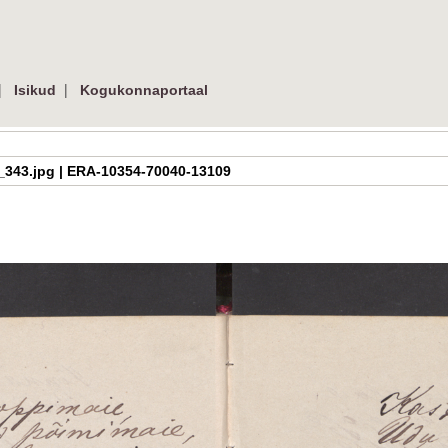
|
|
Isikud
Kogukonnaportaal
2_09_343.jpg | ERA-10354-70040-13109