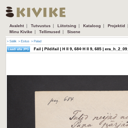
|
|
|
|
Avaleht
Tutvustus
Liitotsing
Kataloog
Projektid
|
|
Minu Kivike
Tellimused
Sisene
> Säilik
> Esitus
> Palad
Fail | Pildifail | H II 9, 684·H II 9, 685 | era_h_