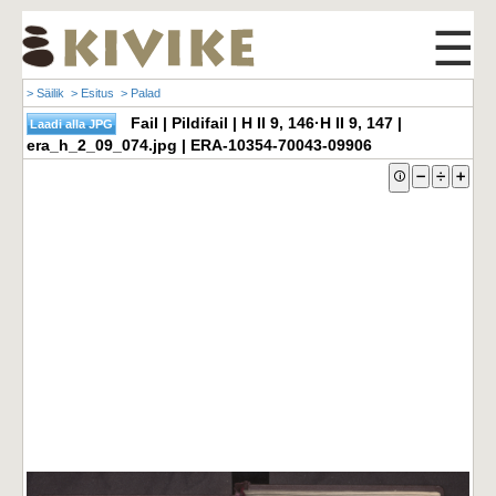
☰
> Säilik
> Esitus
> Palad
Fail | Pildifail | H II 9, 146·H II 9, 147 |
era_h_2_09_074.jpg | ERA-10354-70043-09906