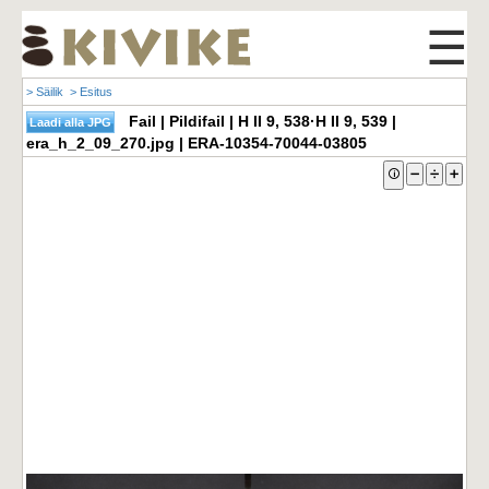
☰
> Säilik
> Esitus
Fail | Pildifail | H II 9, 538·H II 9, 539 |
era_h_2_09_270.jpg | ERA-10354-70044-03805