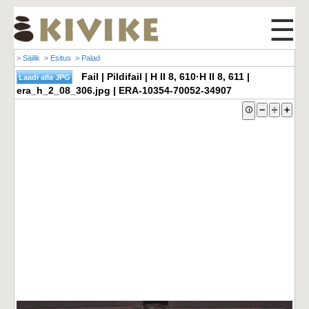
☰
> Säilik
> Esitus
> Palad
Fail | Pildifail | H II 8, 610·H II 8, 611 |
era_h_2_08_306.jpg | ERA-10354-70052-34907