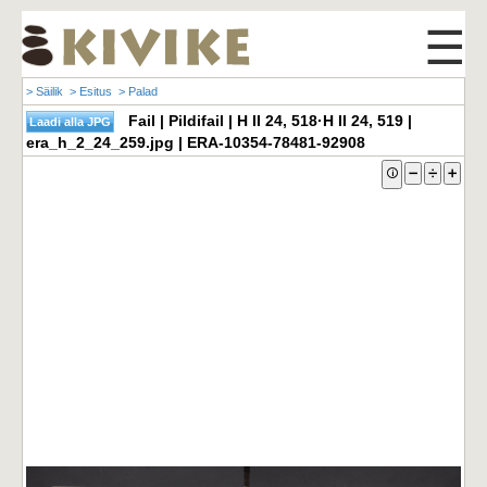
☰
> Säilik
> Esitus
> Palad
Fail | Pildifail | H II 24, 518·H II 24, 519 |
era_h_2_24_259.jpg | ERA-10354-78481-92908