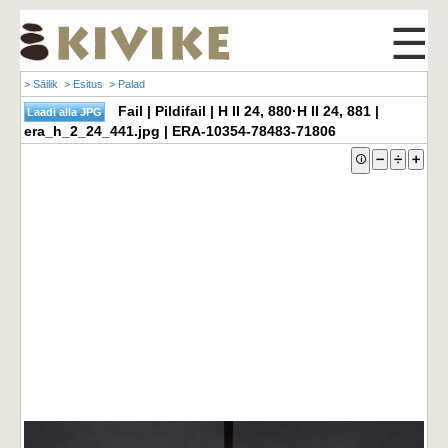
☰
> Säilik
> Esitus
> Palad
Fail | Pildifail | H II 24, 880·H II 24, 881 |
era_h_2_24_441.jpg | ERA-10354-78483-71806