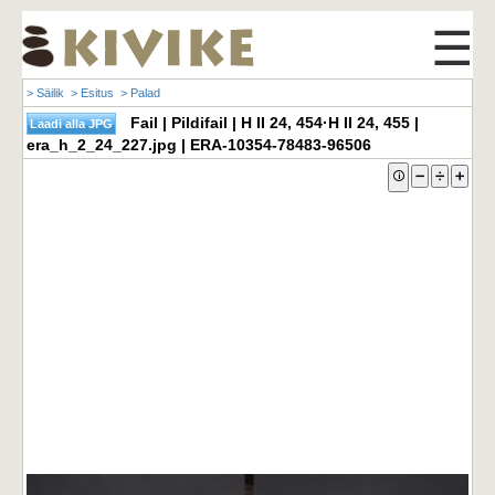
☰
> Säilik
> Esitus
> Palad
Fail | Pildifail | H II 24, 454·H II 24, 455 |
era_h_2_24_227.jpg | ERA-10354-78483-96506