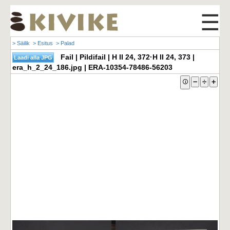
☰
> Säilik
> Esitus
> Palad
Fail | Pildifail | H II 24, 372·H II 24, 373 |
era_h_2_24_186.jpg | ERA-10354-78486-56203