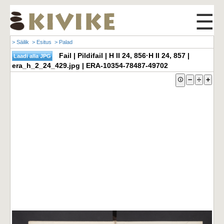
☰
> Säilik
> Esitus
> Palad
Fail | Pildifail | H II 24, 856·H II 24, 857 |
era_h_2_24_429.jpg | ERA-10354-78487-49702