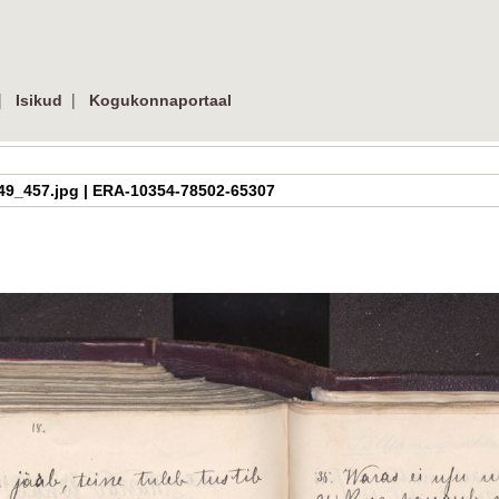
|
|
Isikud
Kogukonnaportaal
h_2_49_457.jpg | ERA-10354-78502-65307