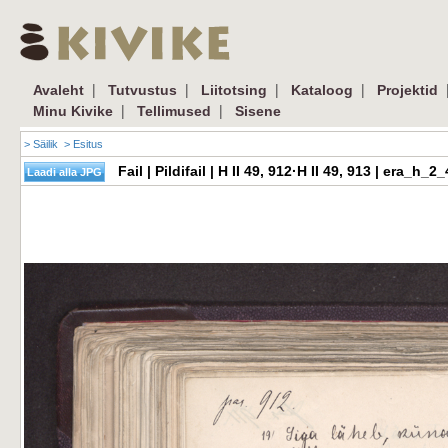
|
|
|
|
Avaleht
Tutvustus
Liitotsing
Kataloog
Projektid
|
|
Minu Kivike
Tellimused
Sisene
> Säilik
> Esitus
Fail | Pildifail | H II 49, 912·H II 49, 913 | era_