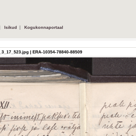
|
|
Isikud
Kogukonnaportaal
era_h_3_17_523.jpg | ERA-10354-78840-88509