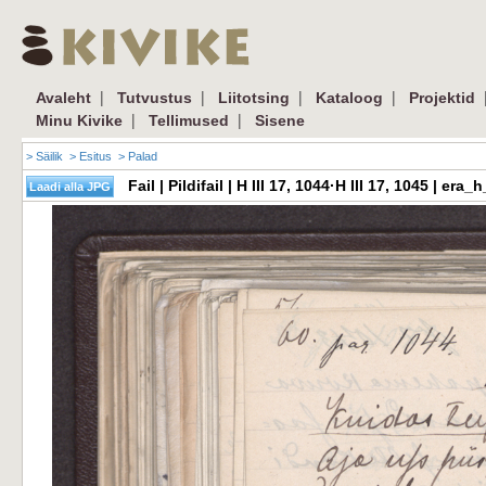
|
|
|
|
Avaleht
Tutvustus
Liitotsing
Kataloog
Projektid
|
|
Minu Kivike
Tellimused
Sisene
> Säilik
> Esitus
> Palad
Fail | Pildifail | H III 17, 1044·H III 17, 1045 | 