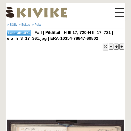
☰
> Säilik
> Esitus
> Pala
Fail | Pildifail | H III 17, 720·H III 17, 721 |
era_h_3_17_361.jpg | ERA-10354-78847-60802