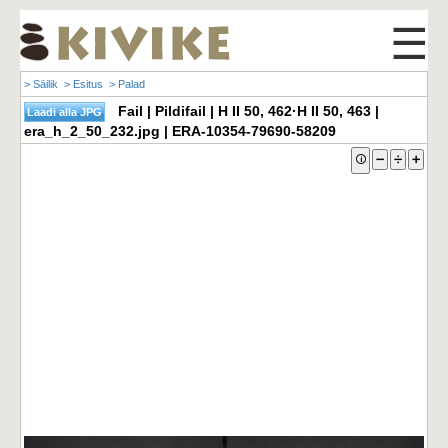
☰
> Säilik
> Esitus
> Palad
Fail | Pildifail | H II 50, 462·H II 50, 463 |
era_h_2_50_232.jpg | ERA-10354-79690-58209