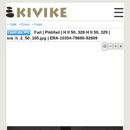
☰
> Säilik
> Esitus
> Palad
Fail | Pildifail | H II 50, 328·H II 50, 329 |
era_h_2_50_165.jpg | ERA-10354-79690-92809