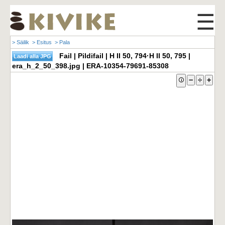
☰
> Säilik
> Esitus
> Pala
Fail | Pildifail | H II 50, 794·H II 50, 795 |
era_h_2_50_398.jpg | ERA-10354-79691-85308