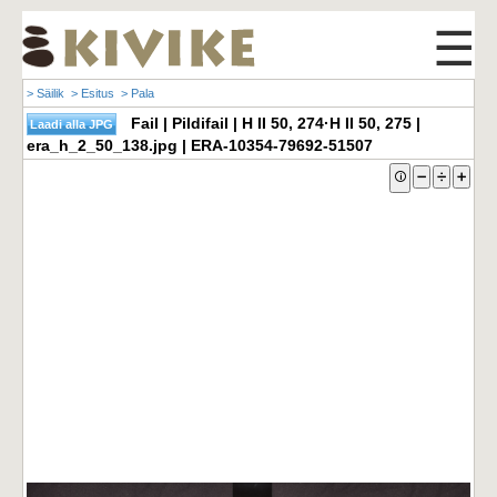
☰
> Säilik
> Esitus
> Pala
Fail | Pildifail | H II 50, 274·H II 50, 275 |
era_h_2_50_138.jpg | ERA-10354-79692-51507