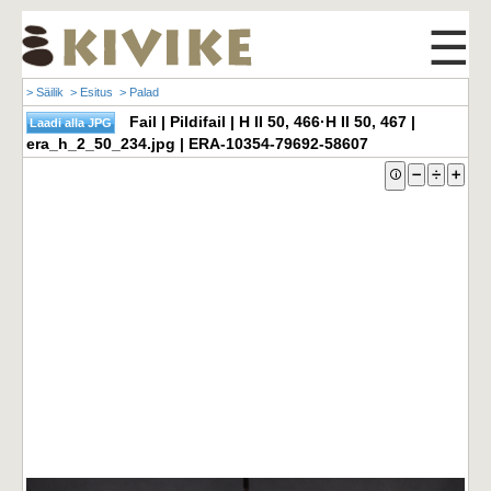
☰
> Säilik
> Esitus
> Palad
Fail | Pildifail | H II 50, 466·H II 50, 467 |
era_h_2_50_234.jpg | ERA-10354-79692-58607