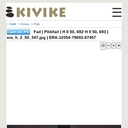
☰
> Säilik
> Esitus
> Pala
Fail | Pildifail | H II 50, 692·H II 50, 693 |
era_h_2_50_347.jpg | ERA-10354-79692-67407