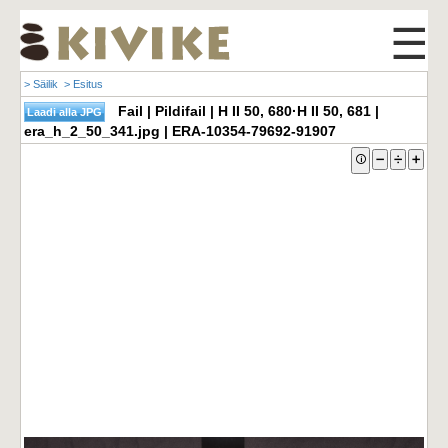
☰
> Säilik
> Esitus
Fail | Pildifail | H II 50, 680·H II 50, 681 |
era_h_2_50_341.jpg | ERA-10354-79692-91907