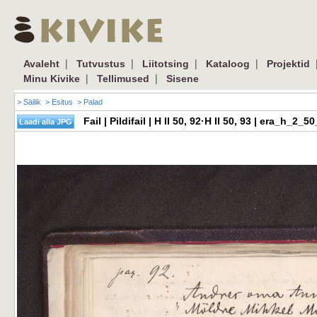
|
|
|
|
Avaleht
Tutvustus
Liitotsing
Kataloog
Projektid
|
|
Minu Kivike
Tellimused
Sisene
> Säilik
> Esitus
> Palad
Fail | Pildifail | H II 50, 92·H II 50, 93 | era_h_