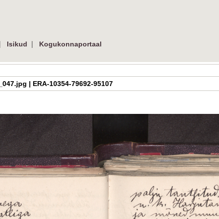
|
|
Isikud
Kogukonnaportaal
2_50_047.jpg | ERA-10354-79692-95107