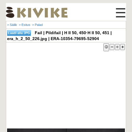
☰
> Säilik
> Esitus
> Palad
Fail | Pildifail | H II 50, 450·H II 50, 451 |
era_h_2_50_226.jpg | ERA-10354-79695-52904