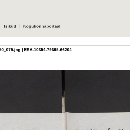
|
|
Isikud
Kogukonnaportaal
h_2_50_075.jpg | ERA-10354-79695-66204