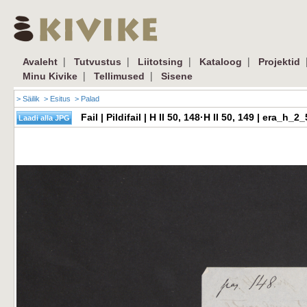
|
|
|
|
Avaleht
Tutvustus
Liitotsing
Kataloog
Projektid
|
|
Minu Kivike
Tellimused
Sisene
> Säilik
> Esitus
> Palad
Fail | Pildifail | H II 50, 148·H II 50, 149 | era_