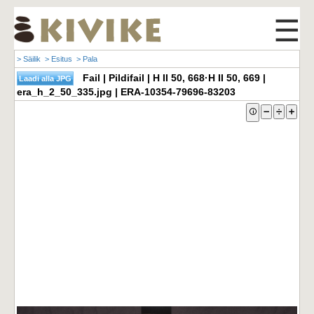
☰
> Säilik
> Esitus
> Pala
Fail | Pildifail | H II 50, 668·H II 50, 669 |
era_h_2_50_335.jpg | ERA-10354-79696-83203