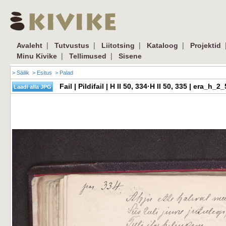
|
|
|
|
Avaleht
Tutvustus
Liitotsing
Kataloog
Projektid
|
|
Minu Kivike
Tellimused
Sisene
> Säilik
> Esitus
> Palad
Fail | Pildifail | H II 50, 334·H II 50, 335 | era_