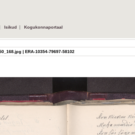
|
|
Isikud
Kogukonnaportaal
h_2_50_168.jpg | ERA-10354-79697-58102