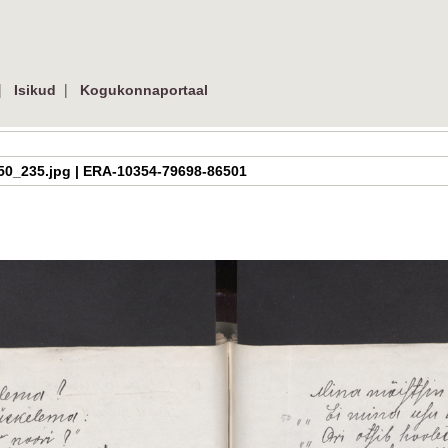
|
|
Isikud
Kogukonnaportaal
h_2_50_235.jpg | ERA-10354-79698-86501