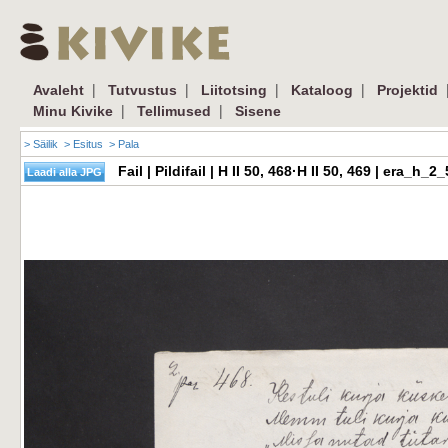
|
|
|
|
Avaleht
Tutvustus
Liitotsing
Kataloog
Projektid
|
|
Minu Kivike
Tellimused
Sisene
> Säilik
> Esitus
> Pala
Fail | Pildifail | H II 50, 468·H II 50, 469 | era_