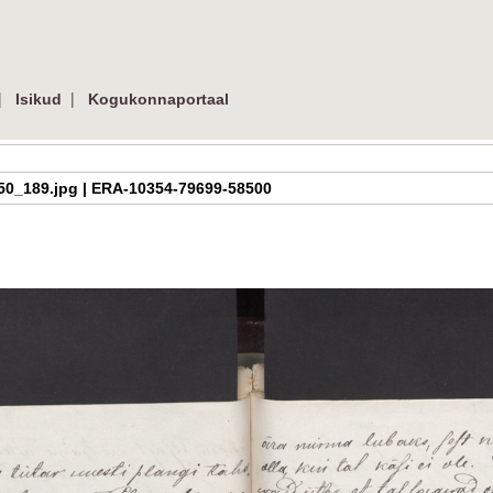
|
|
Isikud
Kogukonnaportaal
h_2_50_189.jpg | ERA-10354-79699-58500