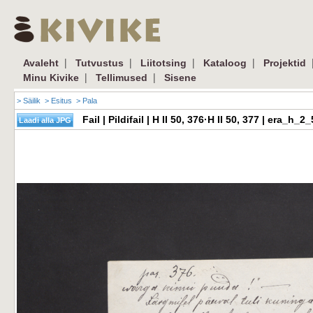
|
|
|
|
Avaleht
Tutvustus
Liitotsing
Kataloog
Projektid
|
|
Minu Kivike
Tellimused
Sisene
> Säilik
> Esitus
> Pala
Fail | Pildifail | H II 50, 376·H II 50, 377 | era_