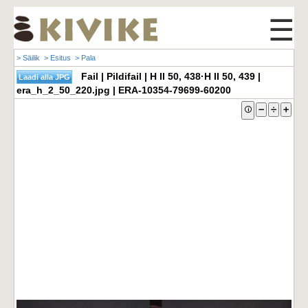
☰
> Säilik
> Esitus
> Pala
Fail | Pildifail | H II 50, 438·H II 50, 439 |
era_h_2_50_220.jpg | ERA-10354-79699-60200