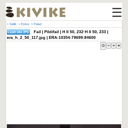
☰
> Säilik
> Esitus
> Palad
Fail | Pildifail | H II 50, 232·H II 50, 233 |
era_h_2_50_117.jpg | ERA-10354-79699-84600