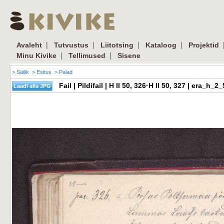
|
|
|
|
Avaleht
Tutvustus
Liitotsing
Kataloog
Projektid
|
|
Minu Kivike
Tellimused
Sisene
> Säilik
> Esitus
> Palad
Fail | Pildifail | H II 50, 326·H II 50, 327 | era_