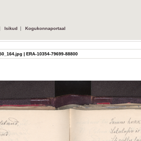
|
|
Isikud
Kogukonnaportaal
h_2_50_164.jpg | ERA-10354-79699-88800