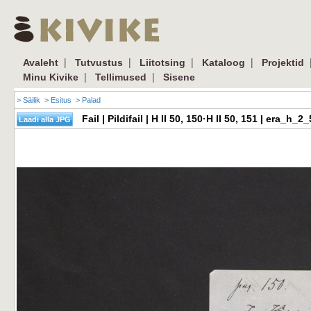
|
|
|
|
Avaleht
Tutvustus
Liitotsing
Kataloog
Projektid
|
|
Minu Kivike
Tellimused
Sisene
> Säilik
> Esitus
> Palad
Fail | Pildifail | H II 50, 150·H II 50, 151 | era_