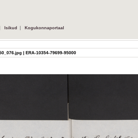
|
|
Isikud
Kogukonnaportaal
h_2_50_076.jpg | ERA-10354-79699-95000