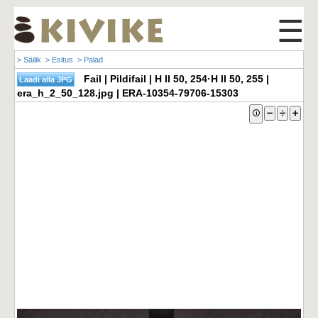
☰
> Säilik
> Esitus
> Palad
Fail | Pildifail | H II 50, 254·H II 50, 255 |
era_h_2_50_128.jpg | ERA-10354-79706-15303