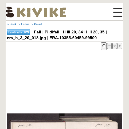
☰
> Säilik
> Esitus
> Palad
Fail | Pildifail | H III 20, 34·H III 20, 35 |
era_h_3_20_018.jpg | ERA-10355-60459-99500