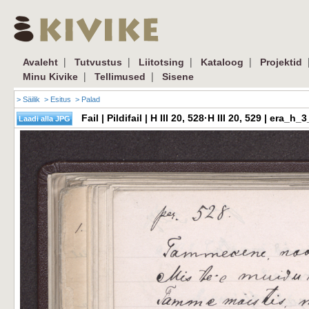
|
|
|
|
Avaleht
Tutvustus
Liitotsing
Kataloog
Projektid
|
|
Minu Kivike
Tellimused
Sisene
> Säilik
> Esitus
> Palad
Fail | Pildifail | H III 20, 528·H III 20, 529 | er