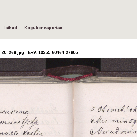
|
|
Isikud
Kogukonnaportaal
a_h_3_20_266.jpg | ERA-10355-60464-27605