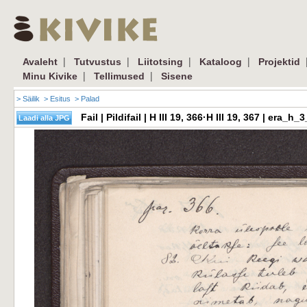
|
|
|
|
Avaleht
Tutvustus
Liitotsing
Kataloog
Projektid
|
|
Minu Kivike
Tellimused
Sisene
> Säilik
> Esitus
> Palad
Fail | Pildifail | H III 19, 366·H III 19, 367 | er