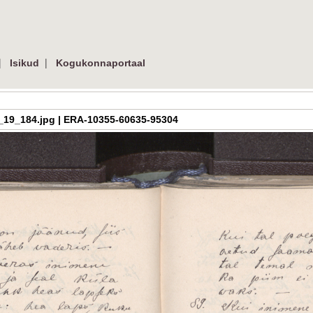
|
|
Isikud
Kogukonnaportaal
a_h_3_19_184.jpg | ERA-10355-60635-95304