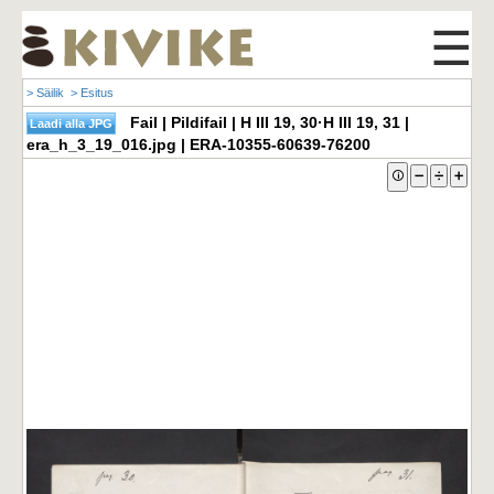
☰
> Säilik
> Esitus
Fail | Pildifail | H III 19, 30·H III 19, 31 |
era_h_3_19_016.jpg | ERA-10355-60639-76200