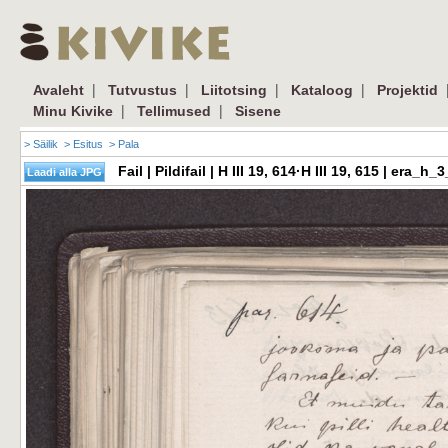
|
|
|
|
Avaleht
Tutvustus
Liitotsing
Kataloog
Projektid
|
|
Minu Kivike
Tellimused
Sisene
> Säilik
> Esitus
> Pala
Fail | Pildifail | H III 19, 614·H III 19, 615 | er