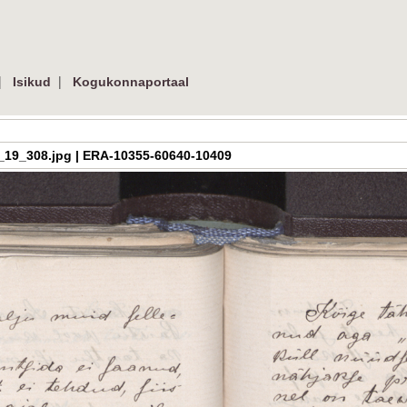
|
|
Isikud
Kogukonnaportaal
a_h_3_19_308.jpg | ERA-10355-60640-10409