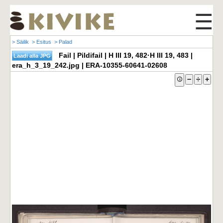
☰
> Säilik
> Esitus
> Palad
Fail | Pildifail | H III 19, 482·H III 19, 483 |
era_h_3_19_242.jpg | ERA-10355-60641-02608