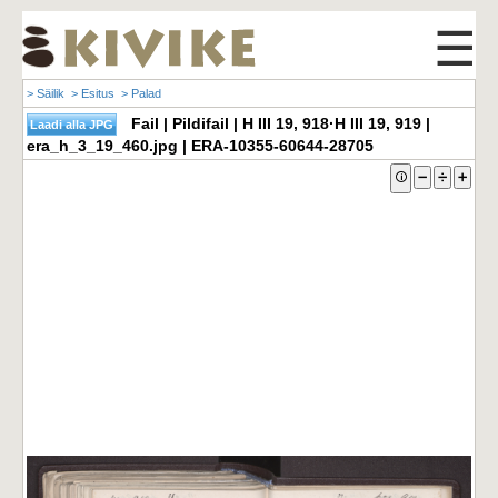
☰
> Säilik
> Esitus
> Palad
Fail | Pildifail | H III 19, 918·H III 19, 919 |
era_h_3_19_460.jpg | ERA-10355-60644-28705