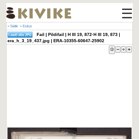
☰
> Säilik
> Esitus
Fail | Pildifail | H III 19, 872·H III 19, 873 |
era_h_3_19_437.jpg | ERA-10355-60647-25902