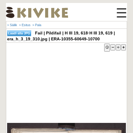
☰
> Säilik
> Esitus
> Pala
Fail | Pildifail | H III 19, 618·H III 19, 619 |
era_h_3_19_310.jpg | ERA-10355-60649-10700