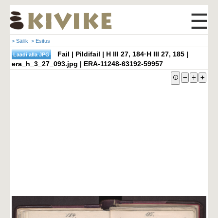
☰
> Säilik
> Esitus
Fail | Pildifail | H III 27, 184·H III 27, 185 |
era_h_3_27_093.jpg | ERA-11248-63192-59957