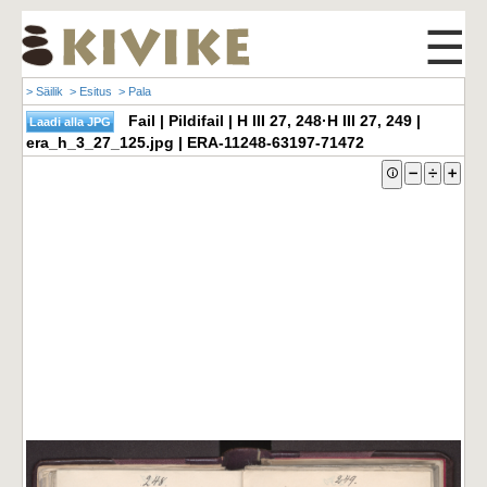
☰
> Säilik
> Esitus
> Pala
Fail | Pildifail | H III 27, 248·H III 27, 249 |
era_h_3_27_125.jpg | ERA-11248-63197-71472