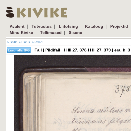
|
|
|
|
Avaleht
Tutvustus
Liitotsing
Kataloog
Projektid
|
|
Minu Kivike
Tellimused
Sisene
> Säilik
> Esitus
> Palad
Fail | Pildifail | H III 27, 378·H III 27, 379 | er