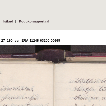
|
|
Isikud
Kogukonnaportaal
a_h_3_27_190.jpg | ERA-11248-63200-00669