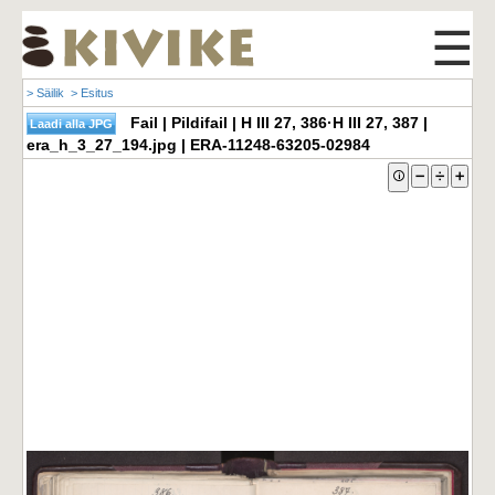
☰
> Säilik
> Esitus
Fail | Pildifail | H III 27, 386·H III 27, 387 |
era_h_3_27_194.jpg | ERA-11248-63205-02984