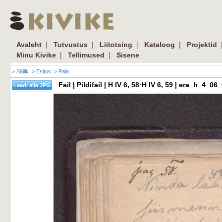
|
|
|
|
Avaleht
Tutvustus
Liitotsing
Kataloog
Projektid
|
|
Minu Kivike
Tellimused
Sisene
> Säilik
> Esitus
> Pala
Fail | Pildifail | H IV 6, 58·H IV 6, 59 | era_h_4