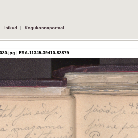
|
|
Isikud
Kogukonnaportaal
_06_030.jpg | ERA-11345-39410-83879