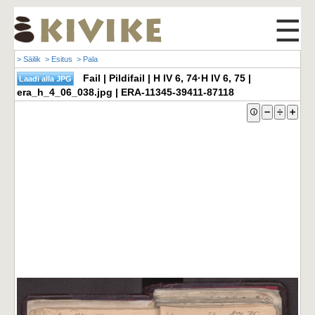
☰
> Säilik
> Esitus
> Pala
Fail | Pildifail | H IV 6, 74·H IV 6, 75 |
era_h_4_06_038.jpg | ERA-11345-39411-87118